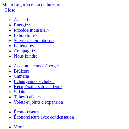
Menu
Login
Version de bureau
Close
Accueil
Energie
>
Procédé Industriel
>
Laboratoire
>
Services et Solutions
>
Partenaires
Compagnie
Nous joindre
Accumulateurs d'énergie
Brûleurs
Caméras
Échangeurs de chaleur
Récupérateurs de chaleur
>
Solaire
Tubes à ailettes
Volets et joints d'expansion
Économiseurs
Économiseurs avec condensation
Verre